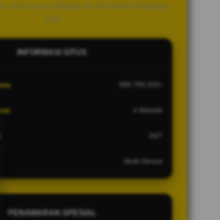
rm Situs Gacor & Bandar Slot Toto Online Primadona
2026
INFORMASI SITUS
una
999.789.333+
ran
4 Metode
t
24/7
Multi-Device
PENAWARAN SPESIAL