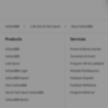
Sultan888
>
Link Slot & Toto Gacor
>
Situs Sultan888
Footer Navigation
Products
Services
Sultan888
Promo & Bonus Harian
Sultan888
Turnamen & Event
Link Gacor
Program VIP & Cashback
Sultan888 Login
Metode Pembayaran
Sultan888 topcer
Panduan Deposit
Situs Sultan888
Panduan Withdraw
Slot & Toto Gacor Sultan888
Program Referral
Sultan888 Resmi