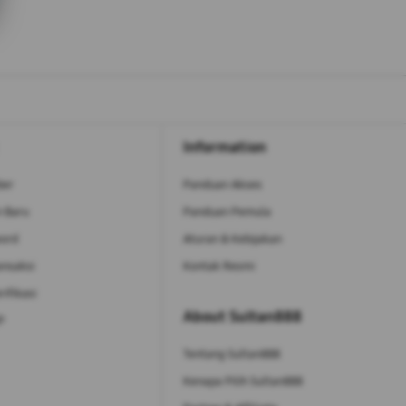
Information
ber
Panduan Akses
n Baru
Panduan Pemula
ord
Aturan & Kebijakan
ansaksi
Kontak Resmi
ifikasi
About Sultan888
P
Tentang Sultan888
Kenapa Pilih Sultan888