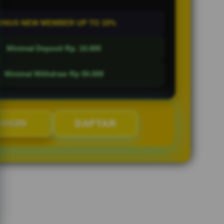
ONUS NEW MEMBER UP TO 10%
Minimal Deposit Rp. 10.000
Minimal Withdraw Rp 50.000
LOGIN
DAFTAR